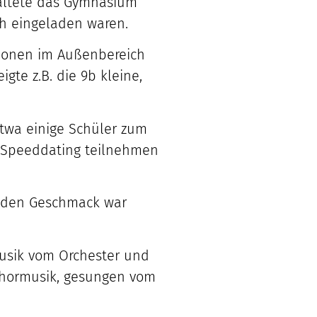
taltete das Gymnasium
ch eingeladen waren.
tionen im Außenbereich
gte z.B. die 9b kleine,
twa einige Schüler zum
m Speeddating teilnehmen
 jeden Geschmack war
Musik vom Orchester und
 Chormusik, gesungen vom