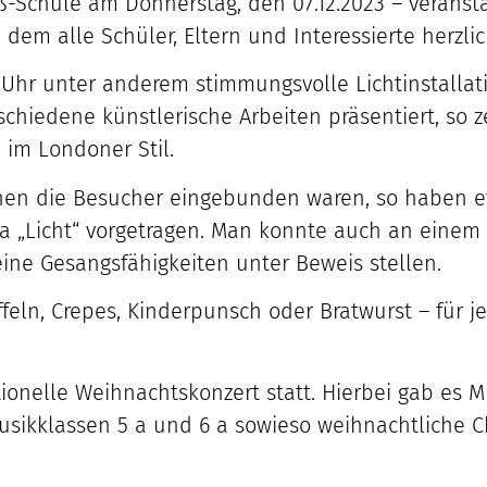
oß-Schule am Donnerstag, den 07.12.2023 – verans
 dem alle Schüler, Eltern und Interessierte herzli
 Uhr unter anderem stimmungsvolle Lichtinstalla
iedene künstlerische Arbeiten präsentiert, so zei
 im Londoner Stil.
enen die Besucher eingebunden waren, so haben e
ma „Licht“ vorgetragen. Man konnte auch an eine
eine Gesangsfähigkeiten unter Beweis stellen.
ffeln, Crepes, Kinderpunsch oder Bratwurst – für
ionelle Weihnachtskonzert statt. Hierbei gab es 
Musikklassen 5 a und 6 a sowieso weihnachtliche