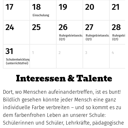
17
18
19
20
21
Einschulung
24
25
26
27
28
Ruhrgebietsexkursion
Ruhrgebietsexkursion
Ruhrgebiet
(Q1)
(Q1)
(Q1)
31
1
2
3
4
Schulentwicklungstag
(unterrichtsfrei)
Interessen & Talente
Dort, wo Menschen aufeinandertreffen, ist es bunt!
Bildlich gesehen könnte jeder Mensch eine ganz
individuelle Farbe verbreiten – und so kommt es zu
dem farbenfrohen Leben an unserer Schule:
Schülerinnen und Schüler, Lehrkräfte, pädagogische