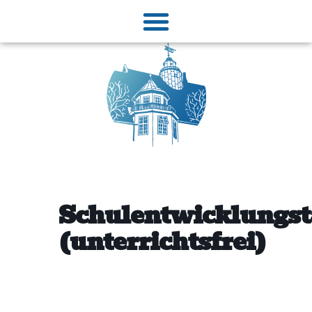
Schulentwicklungst
(unterrichtsfrei)