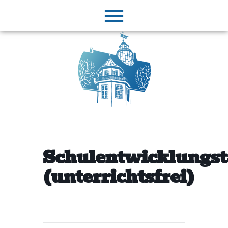
Schulentwicklungst
(unterrichtsfrei)