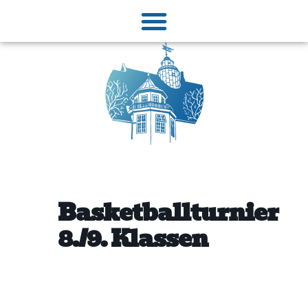
Basketballturnier
8./9. Klassen